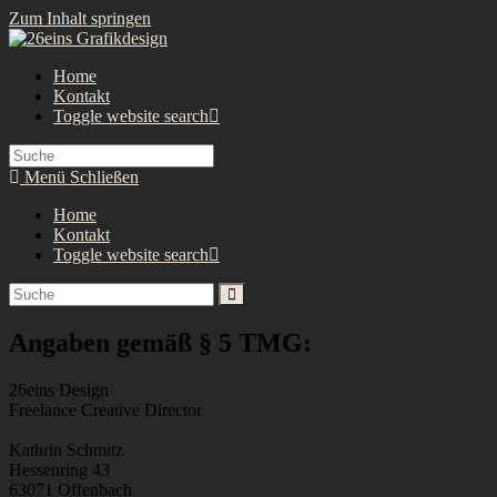
Zum Inhalt springen
Home
Kontakt
Toggle website search
Menü
Schließen
Home
Kontakt
Toggle website search
Angaben gemäß § 5 TMG:
26eins Design
Freelance Creative Director
Kathrin Schmitz
Hessenring 43
63071 Offenbach