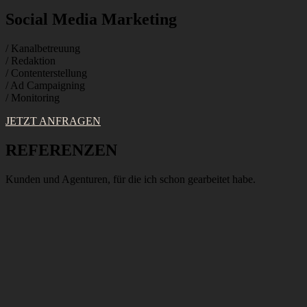
Social Media Marketing
/ Kanalbetreuung
/ Redaktion
/ Contenterstellung
/ Ad Campaigning
/ Monitoring
JETZT ANFRAGEN
REFERENZEN
Kunden und Agenturen, für die ich schon gearbeitet habe.