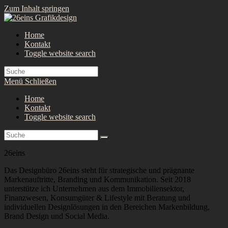
Zum Inhalt springen
Home
Kontakt
Toggle website search
Menü
Schließen
Home
Kontakt
Toggle website search
26eins
Das Designbüro 26eins steht für strategische und prägnante
Markenauftritte, Branding und Kommunikation. Seit 2018
unterstütze ich Unternehmen aus dem Immobiliensektor,
Finanzwesen, Konsumgüter & Lifestyle mit Beratung und
individuellen Designlösungen in den Bereichen Markenbildung,
Brand Design und Social Media.